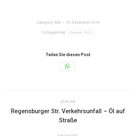
Category:
Alle
19. Dezember 2014
Schlagwörter:
Einsätze 2014
Teilen Sie diesen Post
Share
on
WhatsApp
Kommentarnavigation
ZURÜCK
Regensburger Str. Verkehrsunfall – Öl auf
Vorheriger
Straße
Beitrag:
NÄCHSTES