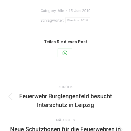
Category:
Alle
15. Juni 2010
Schlagwörter:
Einsätze 2010
Teilen Sie diesen Post
Share
on
WhatsApp
Kommentarnavigation
ZURÜCK
Feuerwehr Burglengenfeld besucht
Vorheriger
Interschutz in Leipzig
Beitrag:
NÄCHSTES
Neue Schutzhosen für die Feuerwehren in