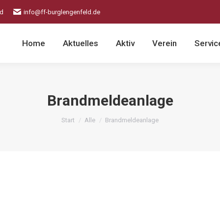
ld
info@ff-burglengenfeld.de
Home
Aktuelles
Aktiv
Verein
Servic
Brandmeldeanlage
Sie befinden sich hier:
Start
Alle
Brandmeldeanlage