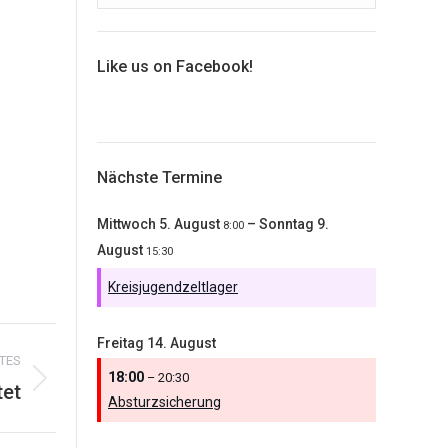
Like us on Facebook!
Nächste Termine
Mittwoch
5.
August
–
Sonntag
9.
8:00
August
15:30
Kreisjugendzeltlager
Freitag
14.
August
TES
18:00
– 20:30
tet
Absturzsicherung