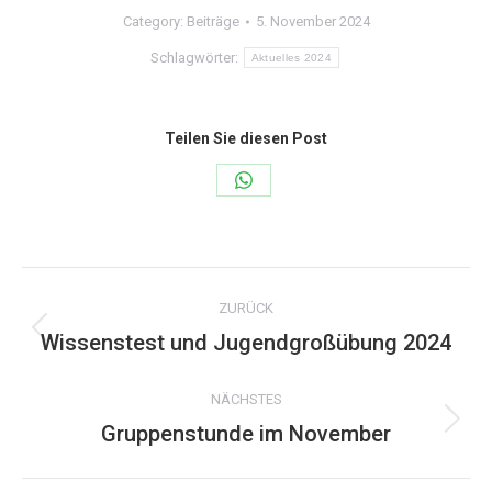
Category:
Beiträge
5. November 2024
Schlagwörter:
Aktuelles 2024
Teilen Sie diesen Post
Share
on
WhatsApp
Kommentarnavigation
ZURÜCK
Wissenstest und Jugendgroßübung 2024
Vorheriger
Beitrag:
NÄCHSTES
Gruppenstunde im November
Nächster
Beitrag: