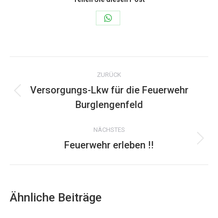
Share
on
WhatsApp
Kommentarnavigation
ZURÜCK
Versorgungs-Lkw für die Feuerwehr
Vorheriger
Burglengenfeld
Beitrag:
NÄCHSTES
Feuerwehr erleben !!
Nächster
Beitrag:
Ähnliche Beiträge