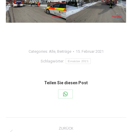
Categories:
Alle
,
Beiträge
15. Februar 2021
Schlagwörter:
Einsätze 2021
Teilen Sie diesen Post
Share
on
WhatsApp
Kommentarnavigation
ZURÜCK