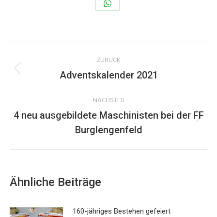
Share
on
WhatsApp
Kommentarnavigation
ZURÜCK
Adventskalender 2021
Vorheriger
Beitrag:
NÄCHSTES
4 neu ausgebildete Maschinisten bei der FF
Nächster
Burglengenfeld
Beitrag:
Ähnliche Beiträge
160-jähriges Bestehen gefeiert