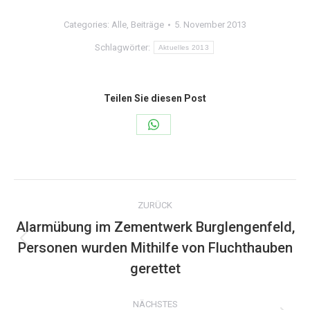
Categories:
Alle
,
Beiträge
5. November 2013
Schlagwörter:
Aktuelles 2013
Teilen Sie diesen Post
Share
on
WhatsApp
Kommentarnavigation
ZURÜCK
Alarmübung im Zementwerk Burglengenfeld,
Personen wurden Mithilfe von Fluchthauben
Vorheriger
Beitrag:
gerettet
NÄCHSTES