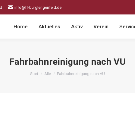
ld
info@ff-burglengenfeld.de
Home
Aktuelles
Aktiv
Verein
Servic
Fahrbahnreinigung nach VU
Sie befinden sich hier:
Start
Alle
Fahrbahnreinigung nach VU