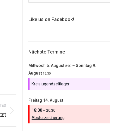
Like us on Facebook!
Nächste Termine
Mittwoch
5.
August
–
Sonntag
9.
8:00
August
15:30
Kreisjugendzeltlager
Freitag
14.
August
TES
18:00
– 20:30
tzt
Absturzsicherung