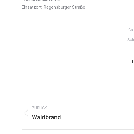
Einsatzort: Regensburger Straße
Ca
Sch
T
Kommentarnavigation
ZURÜCK
Waldbrand
Vorheriger
Beitrag: