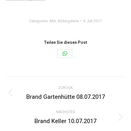
Categories:
Alle
,
Bildergalerie
9. Juli 2017
Teilen Sie diesen Post
Share
on
WhatsApp
Kommentarnavigation
ZURÜCK
Brand Gartenhütte 08.07.2017
Vorheriger
Beitrag:
NÄCHSTES
Brand Keller 10.07.2017
Nächster
Beitrag: