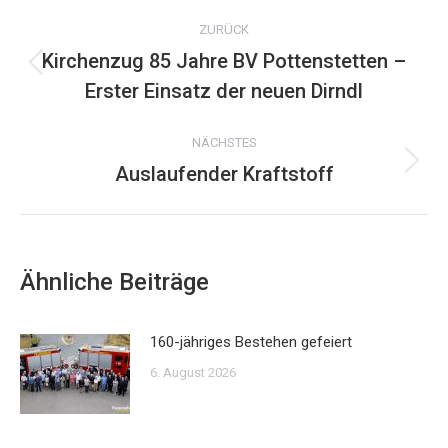
Kommentarnavigation
ZURÜCK
Kirchenzug 85 Jahre BV Pottenstetten –
Vorheriger
Erster Einsatz der neuen Dirndl
Beitrag:
NÄCHSTES
Auslaufender Kraftstoff
Nächster
Beitrag:
Ähnliche Beiträge
160-jähriges Bestehen gefeiert
6. August 2026