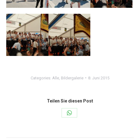
Categories:
Alle
,
Bildergalerie
8. Juni 2015
Teilen Sie diesen Post
Share
on
WhatsApp