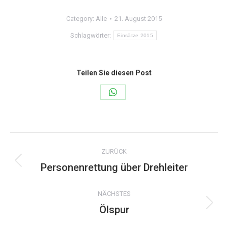
Category:
Alle
21. August 2015
Schlagwörter:
Einsätze 2015
Teilen Sie diesen Post
Share
on
WhatsApp
Kommentarnavigation
ZURÜCK
Personenrettung über Drehleiter
Vorheriger
Beitrag:
NÄCHSTES
Ölspur
Nächster
Beitrag: