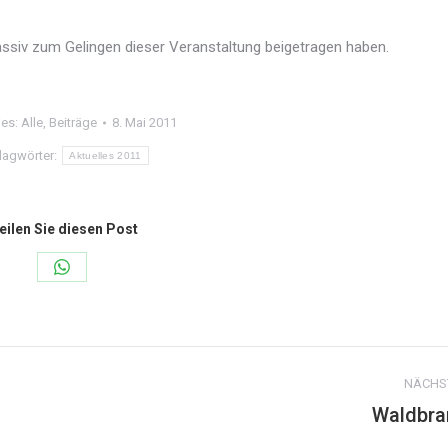
 passiv zum Gelingen dieser Veranstaltung beigetragen haben.
ies:
Alle
,
Beiträge
8. Mai 2011
lagwörter:
Aktuelles 2011
eilen Sie diesen Post
Share
on
WhatsApp
NÄCHS
Waldbra
Nächster
Beitrag: