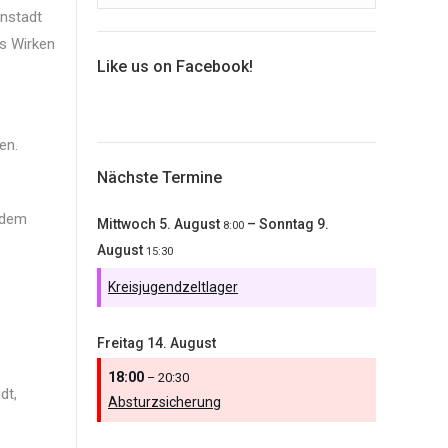
enstadt
as Wirken
Like us on Facebook!
en.
Nächste Termine
 dem
Mittwoch
5.
August
–
Sonntag
9.
8:00
August
15:30
Kreisjugendzeltlager
Freitag
14.
August
18:00
– 20:30
dt,
Absturzsicherung