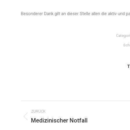
Besonderer Dank gilt an dieser Stelle allen die aktiv und
Categor
Sch
T
Kommentarnavigation
ZURÜCK
Medizinischer Notfall
Vorheriger
Beitrag: