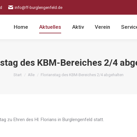
ld
info@ff-burglengenfeld.de
Home
Aktuelles
Aktiv
Verein
Servic
nstag des KBM-Bereiches 2/4 abg
Sie befinden sich hier:
Start
Alle
Florianstag des KBM-Bereiches 2/4 abgehalten
g zu Ehren des Hl. Florians in Burglengenfeld statt.