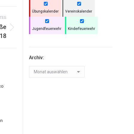
Übungskalender
Vereinskalender
TES
aße
Jugendfeuerwehr
Kinderfeuerwehr
018
Archiv:
Archiv:
co
in