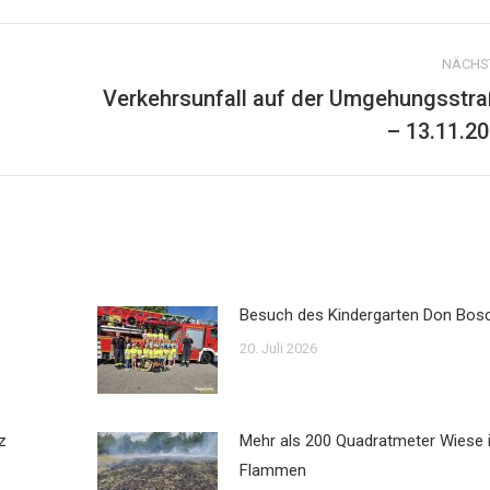
WhatsApp
NÄCHS
Verkehrsunfall auf der Umgehungsstr
Nächster
– 13.11.2
Beitrag:
Besuch des Kindergarten Don Bos
20. Juli 2026
z
Mehr als 200 Quadratmeter Wiese 
Flammen