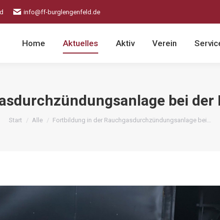
ld
info@ff-burglengenfeld.de
Home
Aktuelles
Aktiv
Verein
Servic
gasdurchzündungsanlage bei der 
Sie befinden sich hier:
Start
Alle
Fortbildung in der Rauchgasdurchzündungsanlage bei…