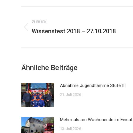
Kommentarnavigation
ZURÜCK
Wissenstest 2018 – 27.10.2018
Vorheriger
Beitrag:
Ähnliche Beiträge
Abnahme Jugendflamme Stufe III
21. Juli 2026
Mehrmals am Wochenende im Einsat
13. Juli 2026