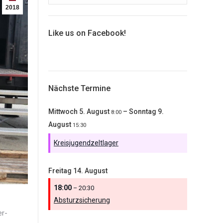
2018
Like us on Facebook!
Nächste Termine
Mittwoch
5.
August
–
Sonntag
9.
8:00
August
15:30
Kreisjugendzeltlager
Freitag
14.
August
18:00
– 20:30
Absturzsicherung
er-