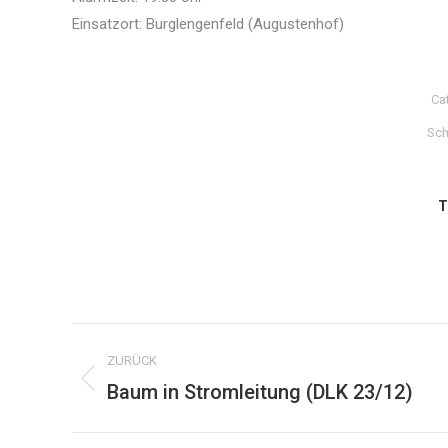
Einsatzort: Burglengenfeld (Augustenhof)
Ca
Sch
T
Kommentarnavigation
ZURÜCK
Baum in Stromleitung (DLK 23/12)
Vorheriger
Beitrag: