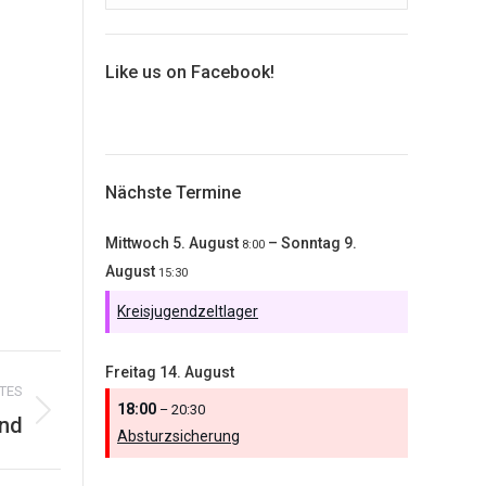
Like us on Facebook!
Nächste Termine
Mittwoch
5.
August
–
Sonntag
9.
8:00
August
15:30
Kreisjugendzeltlager
Freitag
14.
August
TES
18:00
– 20:30
and
Absturzsicherung