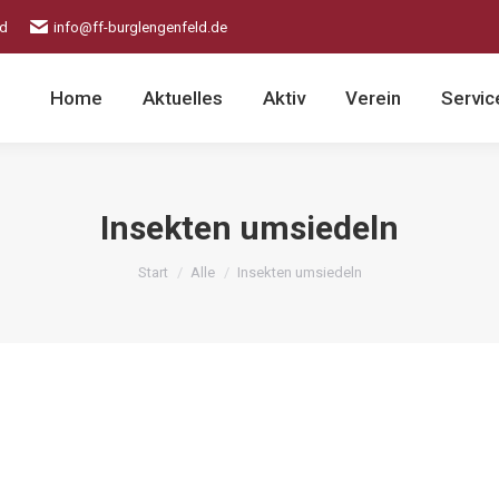
ld
info@ff-burglengenfeld.de
Home
Aktuelles
Aktiv
Verein
Servic
Insekten umsiedeln
Sie befinden sich hier:
Start
Alle
Insekten umsiedeln