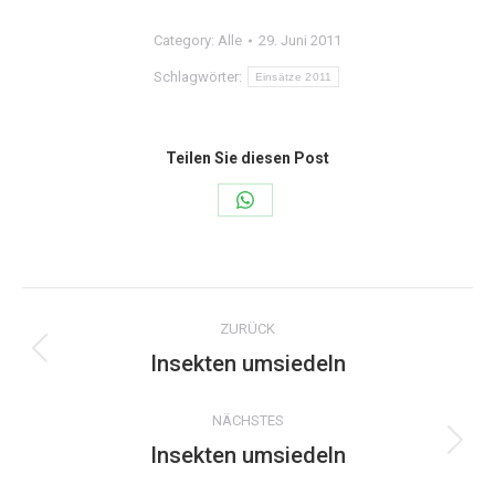
Category:
Alle
29. Juni 2011
Schlagwörter:
Einsätze 2011
Teilen Sie diesen Post
Share
on
WhatsApp
Kommentarnavigation
ZURÜCK
Insekten umsiedeln
Vorheriger
Beitrag:
NÄCHSTES
Insekten umsiedeln
Nächster
Beitrag: