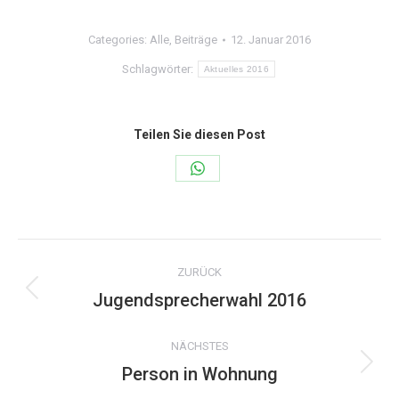
Categories:
Alle
,
Beiträge
12. Januar 2016
Schlagwörter:
Aktuelles 2016
Teilen Sie diesen Post
Share
on
WhatsApp
Kommentarnavigation
ZURÜCK
Jugendsprecherwahl 2016
Vorheriger
Beitrag:
NÄCHSTES
Person in Wohnung
Nächster
Beitrag: