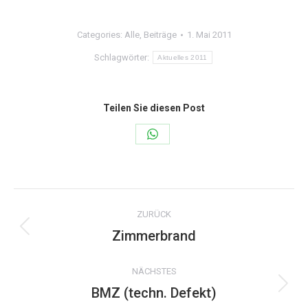
Categories:
Alle
,
Beiträge
1. Mai 2011
Schlagwörter:
Aktuelles 2011
Teilen Sie diesen Post
Share
on
WhatsApp
Kommentarnavigation
ZURÜCK
Zimmerbrand
Vorheriger
Beitrag:
NÄCHSTES
BMZ (techn. Defekt)
Nächster