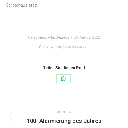
Gerätehaus statt.
Categories:
Alle
,
Beiträge
26. August 2022
Schlagwörter:
Aktuelles 2022
Teilen Sie diesen Post
Share
on
WhatsApp
Kommentarnavigation
ZURÜCK
100. Alarmierung des Jahres
Vorheriger