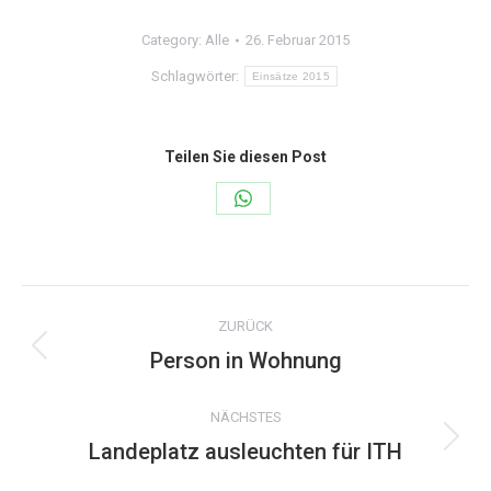
Category:
Alle
26. Februar 2015
Schlagwörter:
Einsätze 2015
Teilen Sie diesen Post
Share
on
WhatsApp
Kommentarnavigation
ZURÜCK
Person in Wohnung
Vorheriger
Beitrag:
NÄCHSTES
Landeplatz ausleuchten für ITH
Nächster
Beitrag: