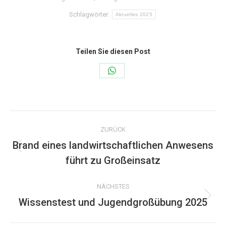
Schlagwörter:
Aktuelles 2025
Teilen Sie diesen Post
Share
on
WhatsApp
Kommentarnavigation
ZURÜCK
Brand eines landwirtschaftlichen Anwesens
Vorheriger
führt zu Großeinsatz
Beitrag:
NÄCHSTES
Wissenstest und Jugendgroßübung 2025
Nächster
Beitrag: