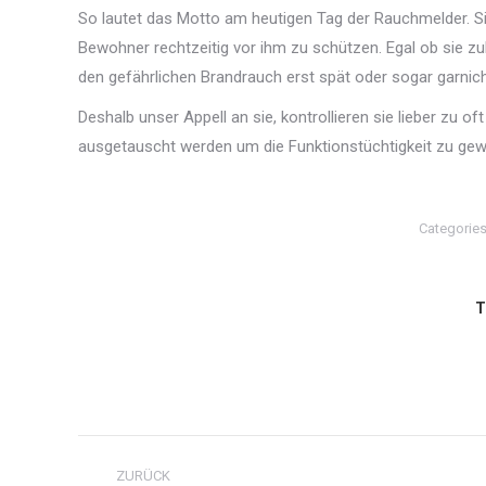
So lautet das Motto am heutigen Tag der Rauchmelder. S
Bewohner rechtzeitig vor ihm zu schützen. Egal ob sie z
den gefährlichen Brandrauch erst spät oder sogar garnich
Deshalb unser Appell an sie, kontrollieren sie lieber zu o
ausgetauscht werden um die Funktionstüchtigkeit zu gewä
Categorie
T
Kommentarnavigation
ZURÜCK