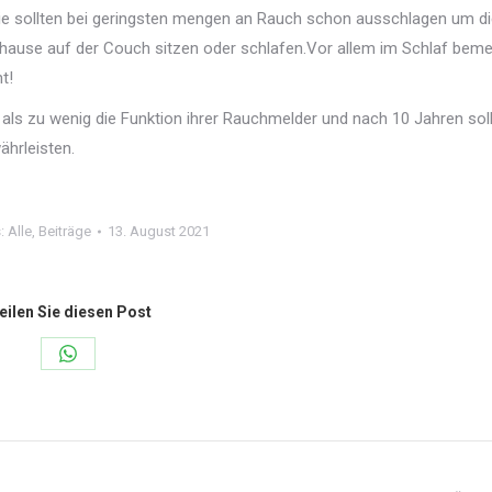
ie sollten bei geringsten mengen an Rauch schon ausschlagen um d
uhause auf der Couch sitzen oder schlafen.
Vor allem im Schlaf beme
t!
ft als zu wenig die Funktion ihrer Rauchmelder und nach 10 Jahren soll
hrleisten.
s:
Alle
,
Beiträge
13. August 2021
eilen Sie diesen Post
Share
on
WhatsApp