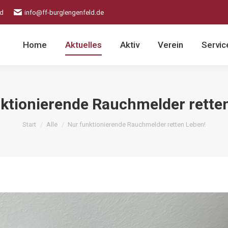
ld
info@ff-burglengenfeld.de
Home
Aktuelles
Aktiv
Verein
Servic
ktionierende Rauchmelder rette
Sie befinden sich hier:
Start
Alle
Nur funktionierende Rauchmelder retten Leben!