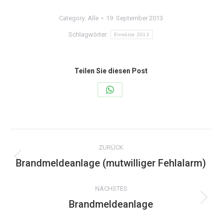
Category:
Alle
19. September 2013
Schlagwörter:
Einsätze 2013
Teilen Sie diesen Post
Share
on
WhatsApp
Kommentarnavigation
ZURÜCK
Brandmeldeanlage (mutwilliger Fehlalarm)
Vorheriger
Beitrag:
NÄCHSTES
Brandmeldeanlage
Nächster
Beitrag: