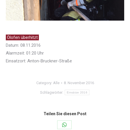
Ölofen überhitzt
Datum: 08.11.2016
Alarmzeit: 01:20 Uhr
Einsatzort: Anton-Bruckner-Straße
Category:
Alle
8. November 2016
Schlagwörter:
Einsätze 2016
Teilen Sie diesen Post
Share