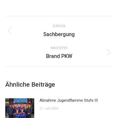
on
WhatsApp
Kommentarnavigation
ZURÜCK
Sachbergung
Vorheriger
Beitrag:
NÄCHSTES
Brand PKW
Nächster
Beitrag:
Ähnliche Beiträge
Abnahme Jugendflamme Stufe III
21. Juli 2026