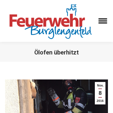
Ölofen überhitzt
Sie befinden sich hier:
Nov.
8
2016