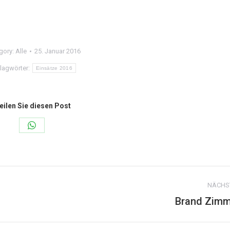
gory:
Alle
25. Januar 2016
lagwörter:
Einsätze 2016
eilen Sie diesen Post
Share
on
WhatsApp
NÄCHS
Brand Zimm
Nächster
Beitrag: