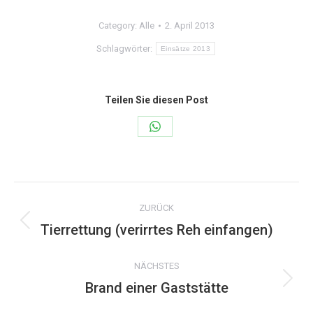
Category:
Alle
2. April 2013
Schlagwörter:
Einsätze 2013
Teilen Sie diesen Post
Share
on
WhatsApp
Kommentarnavigation
ZURÜCK
Tierrettung (verirrtes Reh einfangen)
Vorheriger
Beitrag:
NÄCHSTES
Brand einer Gaststätte
Nächster
Beitrag: