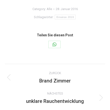
Category:
Alle
28. Januar 2016
Schlagwörter:
Einsätze 2016
Teilen Sie diesen Post
Share
on
WhatsApp
Kommentarnavigation
ZURÜCK
Brand Zimmer
Vorheriger
Beitrag:
NÄCHSTES
unklare Rauchentwicklung
Nächster
Beitrag: