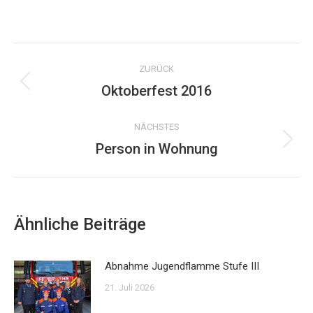
on
WhatsApp
Kommentarnavigation
ZURÜCK
Oktoberfest 2016
Vorheriger
Beitrag:
NÄCHSTES
Person in Wohnung
Nächster
Beitrag:
Ähnliche Beiträge
Abnahme Jugendflamme Stufe III
21. Juli 2026