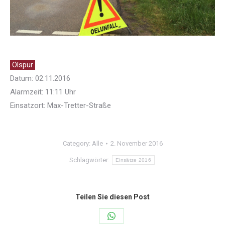
Ölspur
Datum: 02.11.2016
Alarmzeit: 11:11 Uhr
Einsatzort: Max-Tretter-Straße
Category:
Alle
2. November 2016
Schlagwörter:
Einsätze 2016
Teilen Sie diesen Post
Share