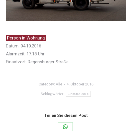
Person in Wohnung
Datum: 04.10.2016
Alarmzeit: 17:18 Uhr
Einsatzort: Regensburger Straße
Category:
Alle
4. Oktober 2016
Schlagwörter:
Einsätze 2016
Teilen Sie diesen Post
Share