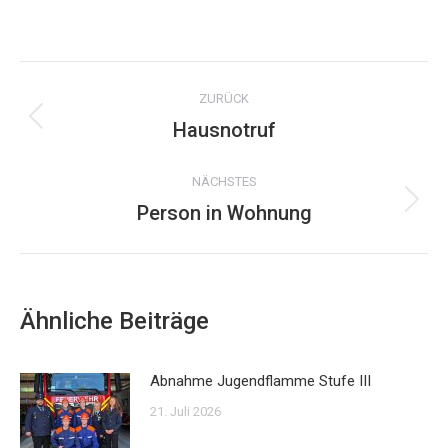
on
WhatsApp
Kommentarnavigation
ZURÜCK
Hausnotruf
Vorheriger
Beitrag:
NÄCHSTES
Person in Wohnung
Nächster
Beitrag:
Ähnliche Beiträge
Abnahme Jugendflamme Stufe III
21. Juli 2026