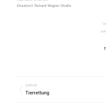
Einsatzort: Richard-Wagner-Straße
Ca
Sch
T
Kommentarnavigation
ZURÜCK
Tierrettung
Vorheriger
Beitrag: