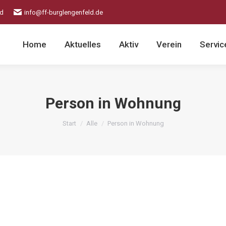
ld
info@ff-burglengenfeld.de
Home
Aktuelles
Aktiv
Verein
Servic
Person in Wohnung
Sie befinden sich hier:
Start
Alle
Person in Wohnung