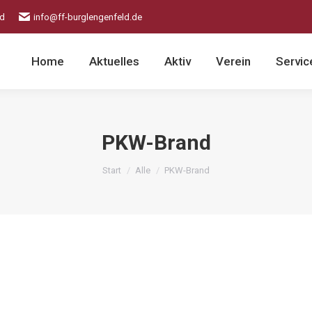
ld
info@ff-burglengenfeld.de
Home
Aktuelles
Aktiv
Verein
Servic
PKW-Brand
Sie befinden sich hier:
Start
Alle
PKW-Brand