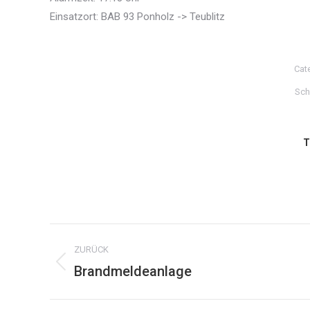
Einsatzort: BAB 93 Ponholz -> Teublitz
Cat
Sch
T
Kommentarnavigation
ZURÜCK
Brandmeldeanlage
Vorheriger
Beitrag: