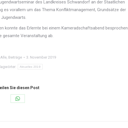
gendwartseminar des Landkreises Schwandorf an der Staatlichen
ging es vorallem um das Thema Konfliktmanagement, Grundsätze der
s Jugendwarts.
men konnte das Erlernte bei einem Kameradschaftsabend besprochen
e gesamte Veranstaltung ab.
:
Alle
,
Beiträge
3. November 2019
lagwörter:
Aktuelles 2019
eilen Sie diesen Post
Share
on
WhatsApp