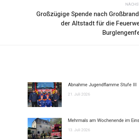
NÄCHS
Großzügige Spende nach Großbrand
der Altstadt für die Feuerw
Nächster
Beitrag:
Burglengenf
Abnahme Jugendflamme Stufe III
21. Juli 2026
Mehrmals am Wochenende im Ein
13. Juli 2026