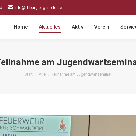
ld
info@ff-burglengenfeld.de
Home
Aktuelles
Aktiv
Verein
Servic
Teilnahme am Jugendwartsemina
Sie befinden sich hier:
Start
Alle
Teilnahme am Jugendwartseminar