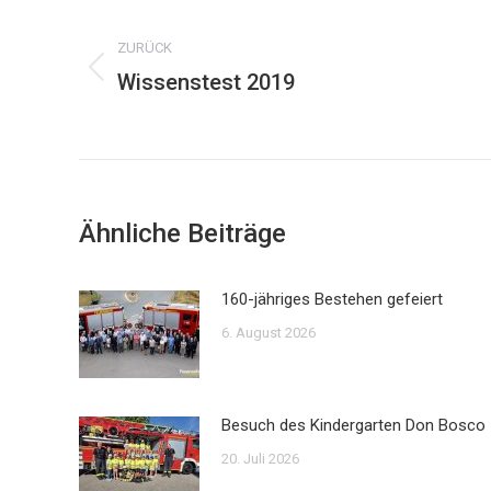
ZURÜCK
Wissenstest 2019
Vorheriger
Beitrag:
Ähnliche Beiträge
160-jähriges Bestehen gefeiert
6. August 2026
Besuch des Kindergarten Don Bosco
20. Juli 2026