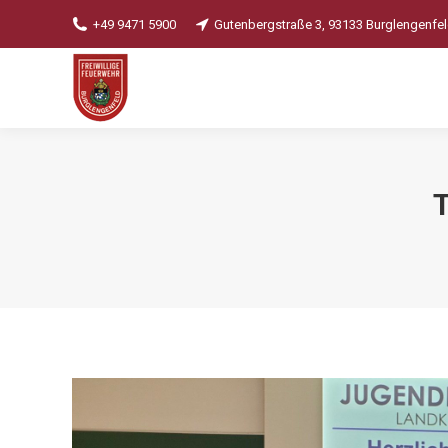
+49 9471 5900
Gutenbergstraße 3, 93133 Burglengenfe