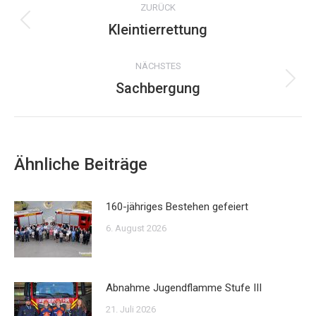
ZURÜCK
Kleintierrettung
Vorheriger
Beitrag:
NÄCHSTES
Sachbergung
Nächster
Beitrag:
Ähnliche Beiträge
160-jähriges Bestehen gefeiert
6. August 2026
Abnahme Jugendflamme Stufe III
21. Juli 2026