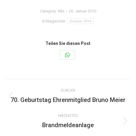
Category:
Alle
26. Januar 2010
Schlagwörter:
Einsätze 2010
Teilen Sie diesen Post
Share
on
WhatsApp
Kommentarnavigation
ZURÜCK
70. Geburtstag Ehrenmitglied Bruno Meier
Vorheriger
Beitrag:
NÄCHSTES
Brandmeldeanlage
Nächster
Beitrag: