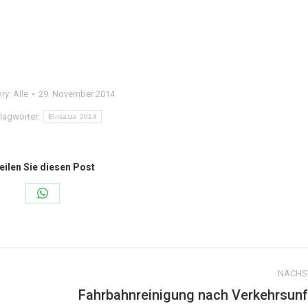
ry:
Alle
29. November 2014
lagwörter:
Einsätze 2014
eilen Sie diesen Post
Share
on
WhatsApp
NÄCHS
Fahrbahnreinigung nach Verkehrsunf
Nächster