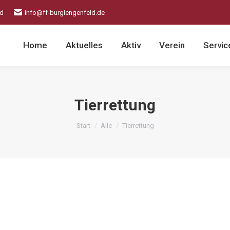
ld
info@ff-burglengenfeld.de
Home
Aktuelles
Aktiv
Verein
Servic
Tierrettung
Sie befinden sich hier:
Start
Alle
Tierrettung