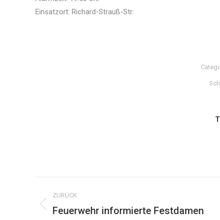
Einsatzort: Richard-Strauß-Str.
Catego
Sch
T
Kommentarnavigation
ZURÜCK
Feuerwehr informierte Festdamen
Vorheriger