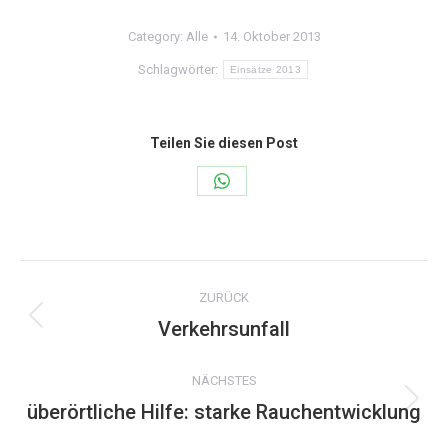
Category:
Alle
14. Oktober 2013
Schlagwörter:
Einsätze 2013
Teilen Sie diesen Post
Share
on
WhatsApp
Kommentarnavigation
ZURÜCK
Verkehrsunfall
Vorheriger
Beitrag:
NÄCHSTES
überörtliche Hilfe: starke Rauchentwicklung
Nächster
Beitrag: