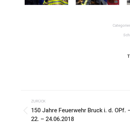
Categorie
Sch
T
Kommentarnavigation
ZURÜCK
150 Jahre Feuerwehr Bruck i. d. OPf. 
Vorheriger
22. – 24.06.2018
Beitrag: