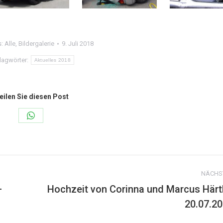
s:
Alle
,
Bildergalerie
9. Juli 2018
lagwörter:
Aktuelles 2018
eilen Sie diesen Post
Share
on
WhatsApp
NÄCHS
–
Hochzeit von Corinna und Marcus Härt
Nächster
20.07.2
Beitrag: