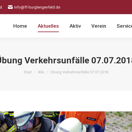
ld
info@ff-burglengenfeld.de
Home
Aktuelles
Aktiv
Verein
Servic
Übung Verkehrsunfälle 07.07.201
Sie befinden sich hier:
Start
Alle
Übung Verkehrsunfälle 07.07.2018