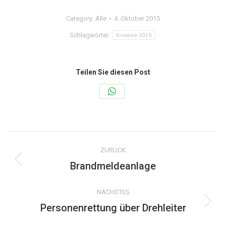
Category:
Alle
4. Oktober 2015
Schlagwörter:
Einsätze 2015
Teilen Sie diesen Post
Share
on
WhatsApp
Kommentarnavigation
ZURÜCK
Brandmeldeanlage
Vorheriger
Beitrag:
NÄCHSTES
Personenrettung über Drehleiter
Nächster
Beitrag: