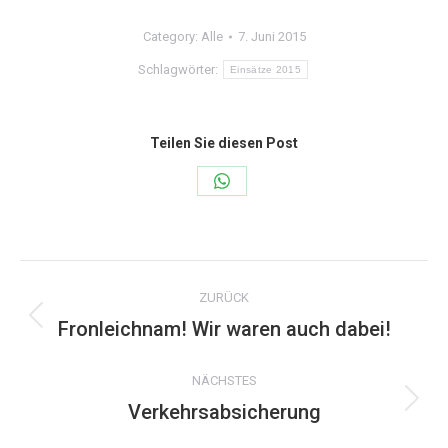
Category:
Alle
7. Juni 2015
Schlagwörter:
Einsätze 2015
Teilen Sie diesen Post
Share
on
WhatsApp
Kommentarnavigation
ZURÜCK
Fronleichnam! Wir waren auch dabei!
Vorheriger
Beitrag:
NÄCHSTES
Verkehrsabsicherung
Nächster
Beitrag: