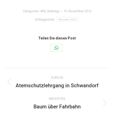
Categories:
Alle
,
Beiträge
15. November 2012
Schlagwörter:
Aktuelles 2012
Teilen Sie diesen Post
Share
on
WhatsApp
Kommentarnavigation
ZURÜCK
Atemschutzlehrgang in Schwandorf
Vorheriger
Beitrag:
NÄCHSTES
Baum über Fahrbahn
Nächster
Beitrag: