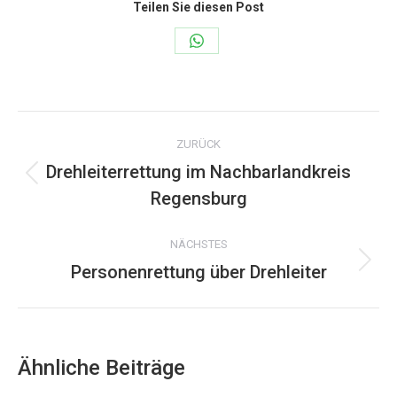
Teilen Sie diesen Post
Share
on
WhatsApp
Kommentarnavigation
ZURÜCK
Drehleiterrettung im Nachbarlandkreis
Vorheriger
Regensburg
Beitrag:
NÄCHSTES
Personenrettung über Drehleiter
Nächster
Beitrag:
Ähnliche Beiträge