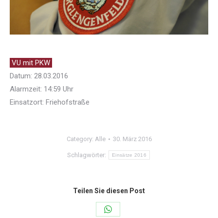
VU mit PKW
Datum: 28.03.2016
Alarmzeit: 14:59 Uhr
Einsatzort: Friehofstraße
Category:
Alle
30. März 2016
Schlagwörter:
Einsätze 2016
Teilen Sie diesen Post
Share