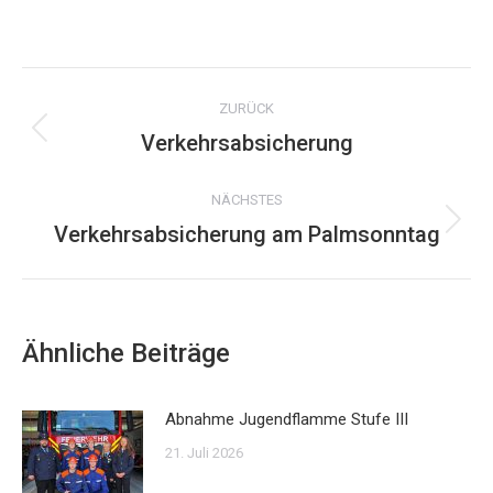
on
WhatsApp
Kommentarnavigation
ZURÜCK
Verkehrsabsicherung
Vorheriger
Beitrag:
NÄCHSTES
Verkehrsabsicherung am Palmsonntag
Nächster
Beitrag:
Ähnliche Beiträge
Abnahme Jugendflamme Stufe III
21. Juli 2026