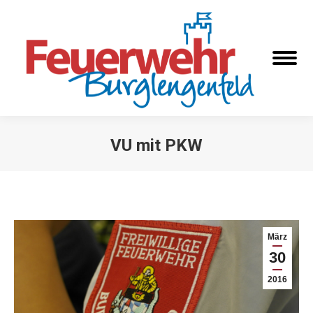
VU mit PKW
Sie befinden sich hier:
März
30
2016