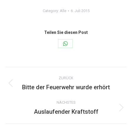
Category:
Alle
6. Juli 2015
Teilen Sie diesen Post
Share
on
WhatsApp
Kommentarnavigation
ZURÜCK
Bitte der Feuerwehr wurde erhört
Vorheriger
Beitrag:
NÄCHSTES
Auslaufender Kraftstoff
Nächster
Beitrag: