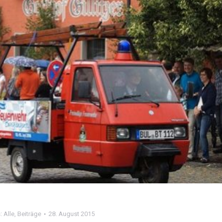
s:
Alle
,
Beiträge
28. August 2015