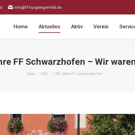
ld
info@ff-burglengenfeld.de
Home
Aktuelles
Aktiv
Verein
Servic
hre FF Schwarzhofen – Wir waren 
Sie befinden sich hier:
Start
Alle
150 Jahre FF Schwarzhofen –…