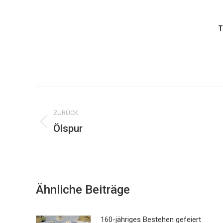
T
Kommentarnavigation
ZURÜCK
Ölspur
Vorheriger
Beitrag:
Ähnliche Beiträge
160-jähriges Bestehen gefeiert