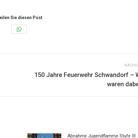
eilen Sie diesen Post
Share
on
WhatsApp
NÄCHS
150 Jahre Feuerwehr Schwandorf – 
Nächster
waren dabe
Beitrag:
Abnahme Jugendflamme Stufe III