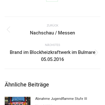
Share
on
WhatsApp
Kommentarnavigation
ZURÜCK
Nachschau / Messen
Vorheriger
Beitrag:
NÄCHSTES
Brand im Blockheizkraftwerk im Bulmare
Nächster
05.05.2016
Beitrag:
Ähnliche Beiträge
Abnahme Jugendflamme Stufe III