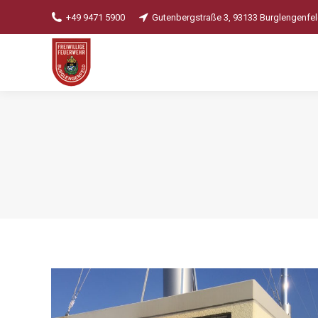
+49 9471 5900
Gutenbergstraße 3, 93133 Burglengenfe