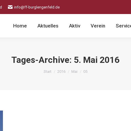
ld
info@ff-burglengenfeld.de
Home
Aktuelles
Aktiv
Verein
Servic
Tages-Archive:
5. Mai 2016
Sie befinden sich hier:
Start
2016
Mai
05