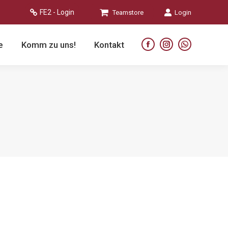
FE2 - Login
Teamstore
Login
e
Komm zu uns!
Kontakt
Facebook
Instagram
Whatsapp
page
page
page
opens
opens
opens
in
in
in
new
new
new
window
window
window