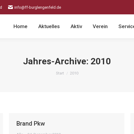
ld
info@ff-burglengenfeld.de
Home
Aktuelles
Aktiv
Verein
Servic
Jahres-Archive:
2010
Sie befinden sich hier:
Start
2010
Brand Pkw