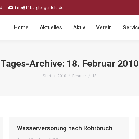
ld
info@ff-burglengenfeld.de
Home
Aktuelles
Aktiv
Verein
Servic
Tages-Archive:
18. Februar 2010
Sie befinden sich hier:
Start
2010
Februar
18
Wasserversorung nach Rohrbruch