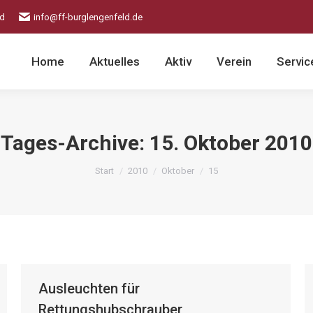
ld
info@ff-burglengenfeld.de
Home
Aktuelles
Aktiv
Verein
Servic
Tages-Archive:
15. Oktober 2010
Sie befinden sich hier:
Start
2010
Oktober
15
Ausleuchten für
Rettungshubschrauber