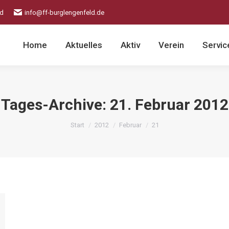
ld
info@ff-burglengenfeld.de
Home
Aktuelles
Aktiv
Verein
Servic
Tages-Archive:
21. Februar 2012
Sie befinden sich hier:
Start
2012
Februar
21